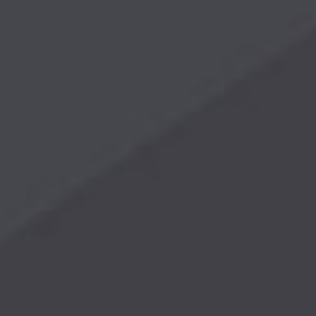
新闻资讯
华体会体育官网app手机网页登录-华体会onli
华体会体育官网app手机网页登录-华体会onli
本公司是一家集产品开发、精密
华体会体育官网app手机网页登录-华体会onli
制造、产品生产于一体的新型高
专注专业
技