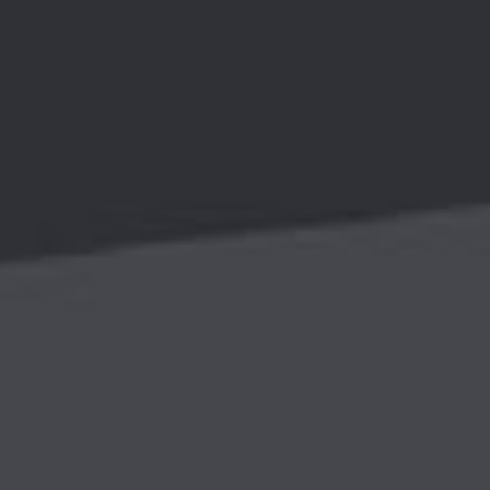
欢迎来到华体会体育官网app手机网页登录-华体会online(中国)官网
华体会体育官网app
Wuxi Huiling Machinery Co.
华体会体育官网app手机网页登录-华体会online(中国)
公司简
888
888
888
888
888
888